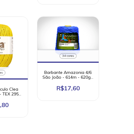
34 cores
Barbante Amazonia 4/6
es
São João - 614m - 620g -
Ordem 6
R$17,60
rculo Clea
- TEX 295
 algodão
izado
,80