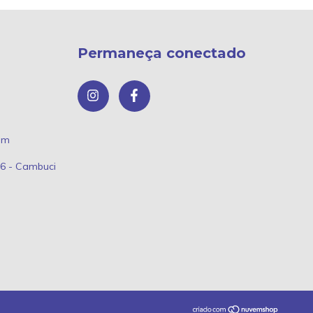
Permaneça conectado
om
66 - Cambuci