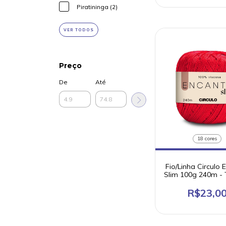
Piratininga (2)
VER TODOS
Preço
De
Até
18 cores
Fio/Linha Circulo 
Slim 100g 240m - 
100% viscos
R$23,0