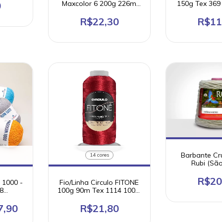
Maxcolor 6 200g 226m
150g Tex 36
0
(barbante 100% algodão)
algodão/50%
R$22,30
R$11
Barbante Cr
14 cores
Rubi (Sã
Tamanhos 4 a
R$20
 1000 -
Fio/Linha Circulo FITONE
8
100g 90m Tex 1114 100%
irculo)
poliester 4mm
7,90
R$21,80