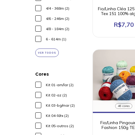
4/4 - 368m (2)
Fio/Linha Cléa 12
Tex 151 100% a
mercerizado - 
4/6 - 246m (2)
PEQUENO
R$7,70
4/8 - 184m (2)
6 - 614m (1)
VER TODOS
Cores
Kit 01-am/lar (2)
Kit 02-az (2)
Kit 03-bg/mar (2)
46 cores
Kit 04-lil/rx (2)
Fio/Linha Pingoui
Kit 05-outros (2)
Fashion 150g TE
(100% algodão m