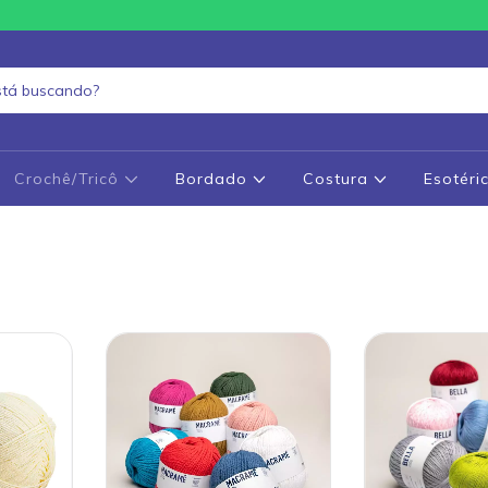
Crochê/Tricô
Bordado
Costura
Esotéri