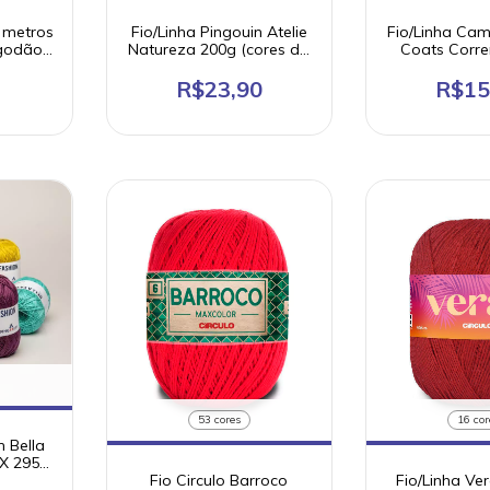
5 metros
Fio/Linha Pingouin Atelie
Fio/Linha Cam
lgodão
Natureza 200g (cores da
Coats Corre
NOVELO
natureza) - TEX 885
mts) 100% 
ordem 6
R$23,90
R$15
53 cores
16 cor
n Bella
X 295
erc.)
Fio Circulo Barroco
Fio/Linha Ver