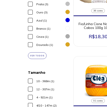
Prata (3)
36 cores
Ouro (3)
Azul (1)
Fio/Linha Cisne Na
Cabos 100g 1
Branco (1)
Algodão 215m T
R$18,3
Cinza (1)
Dourado (1)
VER TODOS
Tamanho
10 - 368m (1)
12 - 307m (1)
4 - 921m (1)
91 cores
4/10 - 147m (2)