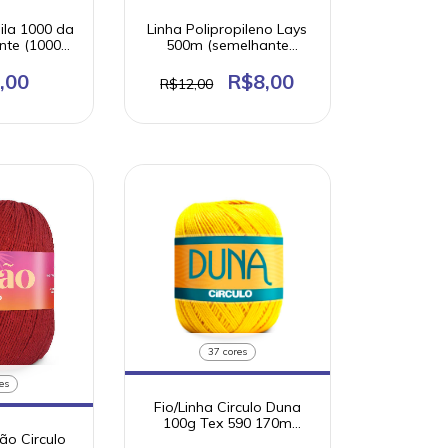
ila 1000 da
Linha Polipropileno Lays
nte (1000
500m (semelhante
alg.merc.
Liza/Princesa)
,00
R$8,00
R$12,00
37 cores
es
Fio/Linha Circulo Duna
100g Tex 590 170m
(100% algodão)
ão Circulo