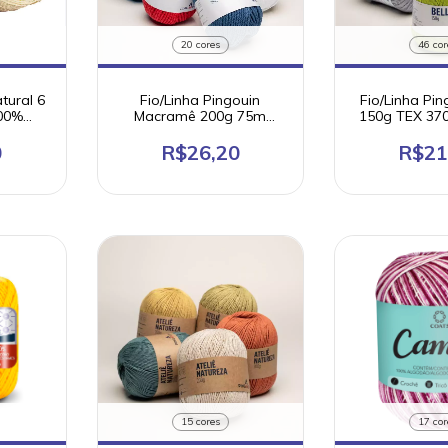
20 cores
46 cor
tural 6
Fio/Linha Pingouin
Fio/Linha Pin
00%
Macramê 200g 75m
150g TEX 37
ex 465
(100% algodão)
merceri
0
R$26,20
R$21
15 cores
17 cor