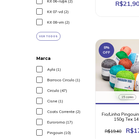
Kit 06-rs/pk (2)
R$21,9
Kit 07-vd (2)
Kit 08-vm (2)
VER TODOS
8
%
OFF
Marca
Ayla (1)
Barroco Circulo (1)
Circulo (47)
15 cores
Cisne (1)
Coats Corrente (2)
Fio/Linha Pingouin
150g Tex 14
Euroroma (17)
(semelhante Clea C
R$1
R$19,40
Pingouin (10)