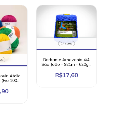
14 cores
Barbante Amazonia 4/4
es
São João - 921m - 620g -
Ordem 4
R$17,60
ouin Atelie
 (Fio 100%
ão)
,90