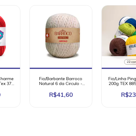
22 cor
 Charme
Fio/Barbante Barroco
Fio/Linha Ping
Tex 378
Natural 6 da Circulo -
200g TEX 885
ão
791m, 800g, Tex 885
algod
o
100% algodão
0
R$41,60
R$23