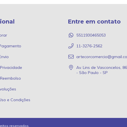
cional
Entre em contato
rar
5511930465053
 Pagamento
11-3276-2562
Envio
artecorcomercio@gmail.c
 Privacidade
Av. Lins de Vasconcelos, 8
- São Paulo - SP
e Reembolso
voluções
Uso e Condições
reitos reservados.