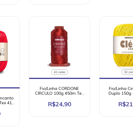
41 cores
32 cor
Fio/Linha CORDONE
Fio/Linha Ci
CIRCULO 100g 450m Tex
Duplo 150g 
220 100% poliamida
508m 100%
Encanto
merceir
Tex 415
R$24,90
R$21
e
0