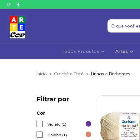
Todos Produtos
Artes
Início
>
Crochê e Tricô
>
Linhas e Barbantes
Filtrar por
Cor
Violeta (1)
Goiaba (1)