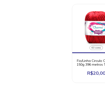
63 cores
Fio/Linha Circulo
150g 396 metros 
100% algod
mercerizad
R$20,0