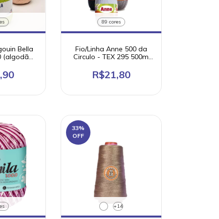
es
89 cores
gouin Bella
Fio/Linha Anne 500 da
0 (algodão
Circulo - TEX 295 500m
zado)
147g
,90
R$21,80
33
%
OFF
es
+14