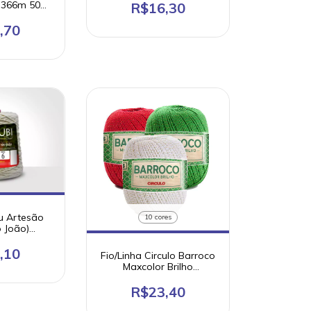
9 366m 50%
R$16,30
 poliester
,70
u Artesão
10 cores
o João)
 12 - 600g
,10
Fio/Linha Circulo Barroco
Maxcolor Brilho
200g/216m Algodão
R$23,40