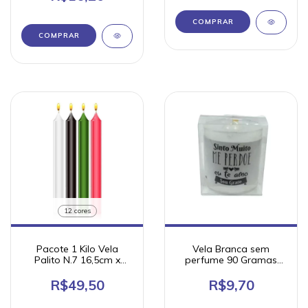
COMPRAR
COMPRAR
12 cores
Pacote 1 Kilo Vela
Vela Branca sem
Palito N.7 16,5cm x
perfume 90 Gramas
1,5cm - Chama de Ouro
Chama de Ouro Frase
Hoponopono
R$49,50
R$9,70