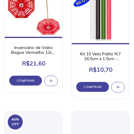
Incensário de Vidro
Bagua Vermelho 12cm
Kit 10 Vela Palito N.7
(unidade)
16,5cm x 1,5cm -
R$21,60
Chama de Ouro - cores
sortidas
R$10,70
46
%
OFF