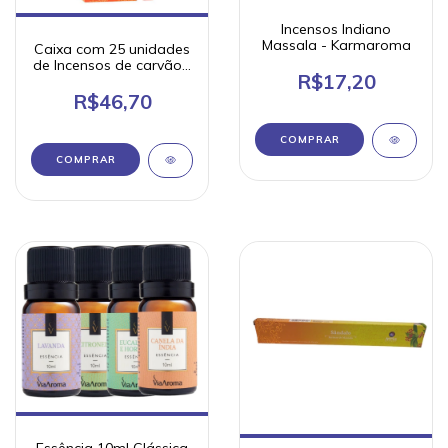
Incensos Indiano
Massala - Karmaroma
Caixa com 25 unidades
de Incensos de carvão -
R$17,20
Vinati (várias
fragâncias)
R$46,70
COMPRAR
COMPRAR