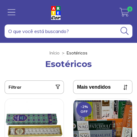
0
Início
>
Esotéricos
Esotéricos
Filtrar
-2
%
OFF