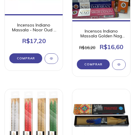
Incensos Indiano
Massala - Noor Oud -
Incensos Indiano
Caixa 15g
Massala Golden Nag
R$17,20
Vijayshree Caixa com
15g
R$16,60
R$16,20
COMPRAR
COMPRAR