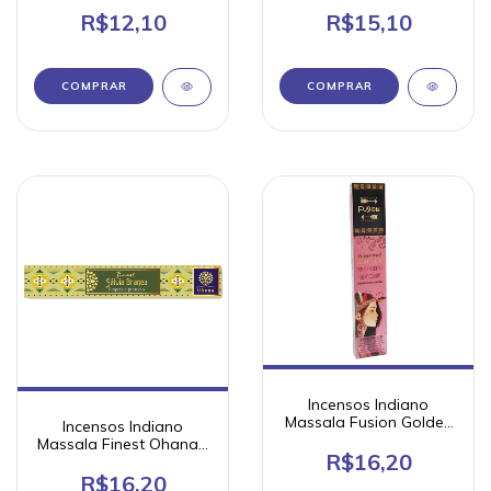
com 10 varetas
R$12,10
R$15,10
COMPRAR
COMPRAR
Incensos Indiano
Massala Fusion Golden
Incensos Indiano
Vijayshree Caixa com
Massala Finest Ohana -
15g
R$16,20
Caixa com 15 varetas
R$16,20