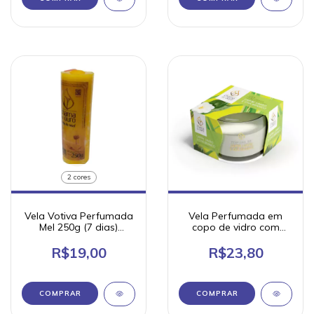
2 cores
Vela Votiva Perfumada
Vela Perfumada em
Mel 250g (7 dias)
copo de vidro com
Chama de Ouro
tampa de acetato 70g
Chama de Ouro
R$19,00
R$23,80
COMPRAR
COMPRAR