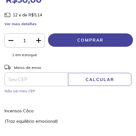
12
x de
R$5,14
Ver mais detalhes
1
em estoque
ALTERAR CEP
Entregas para o CEP:
Meios de envio
CALCULAR
Não sei meu CEP
Incensos Côco
(Traz equilibrio emocional)