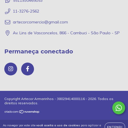
5511930465053
11-3276-2562
artecorcomercio@gmail.com
Av. Lins de Vasconcelos, 866 - Cambuci - São Paulo - SP
Permaneça conectado
Copyright Artecor Armarinhos - 38029414000116 - 2026. Todos os
direitos reservados.
Ao navegar por este site
você aceita o uso de cookies
para agilizar a
ENTENDI