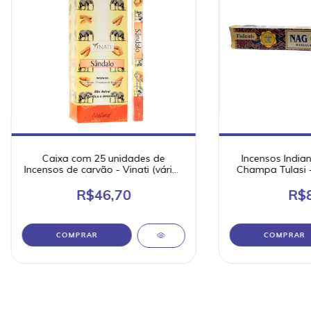
Caixa com 25 unidades de
Incensos India
Incensos de carvão - Vinati (várias
Champa Tulasi -
fragâncias)
peq
R$46,70
R$8
COMPRAR