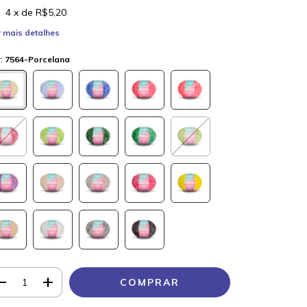
4
x de
R$5,20
 mais detalhes
r:
7564-Porcelana