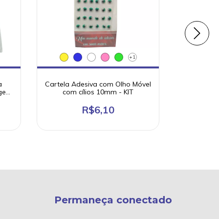
+1
a
Cartela Adesiva com Olho Móvel
Olho m
agem
com cílios 10mm - KIT
Verde para
50 
R$6,10
Permaneça conectado