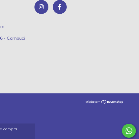
om
66 - Cambuci
de compra.