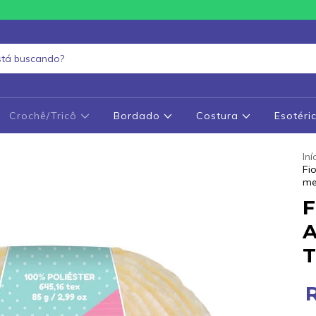
Crochê/Tricô
Bordado
Costura
Esotéri
Iní
Fi
me
F
A
T