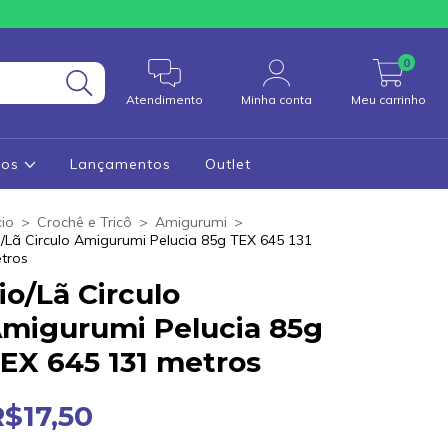
0
Atendimento
Minha conta
Meu carrinho
cos
Lançamentos
Outlet
cio
>
Crochê e Tricô
>
Amigurumi
>
o/Lã Circulo Amigurumi Pelucia 85g TEX 645 131
tros
io/Lã Circulo
migurumi Pelucia 85g
EX 645 131 metros
R$17,50