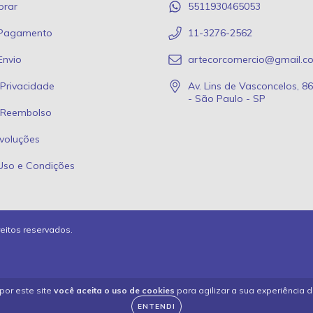
rar
5511930465053
 Pagamento
11-3276-2562
Envio
artecorcomercio@gmail.c
 Privacidade
Av. Lins de Vasconcelos, 8
- São Paulo - SP
e Reembolso
voluções
Uso e Condições
reitos reservados.
por este site
você aceita o uso de cookies
para agilizar a sua experiência 
ENTENDI