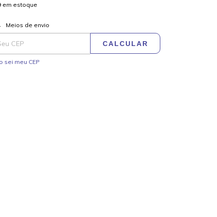
9
em estoque
ALTERAR CEP
regas para o CEP:
Meios de envio
CALCULAR
o sei meu CEP