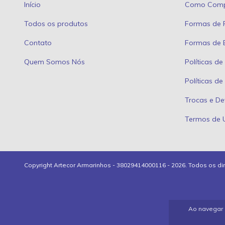
Início
Como Comp
Todos os produtos
Formas de
Contato
Formas de 
Quem Somos Nós
Políticas de
Políticas d
Trocas e De
Termos de 
Copyright Artecor Armarinhos - 38029414000116 - 2026. Todos os di
Ao navegar 