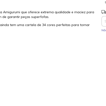
Ent
lia Amigurumi que oferece extrema qualidade e maciez para
m de garantir peças superfofas.
inda tem uma cartela de 34 cores perfeitas para tornar
Nã