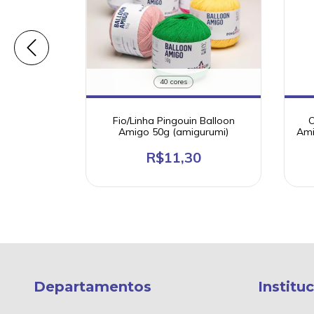
40 cores
tanho para
Fio/Linha Pingouin Balloon
O
 Embalagem
Amigo 50g (amigurumi)
Ami
R$11,30
Departamentos
Institu