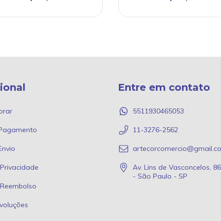
cional
Entre em contato
rar
5511930465053
 Pagamento
11-3276-2562
Envio
artecorcomercio@gmail.c
 Privacidade
Av. Lins de Vasconcelos, 8
- São Paulo - SP
e Reembolso
voluções