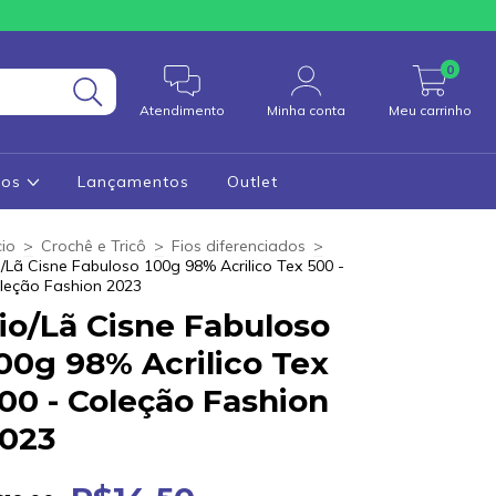
0
Atendimento
Minha conta
Meu carrinho
cos
Lançamentos
Outlet
cio
>
Crochê e Tricô
>
Fios diferenciados
>
o/Lã Cisne Fabuloso 100g 98% Acrilico Tex 500 -
leção Fashion 2023
io/Lã Cisne Fabuloso
00g 98% Acrilico Tex
00 - Coleção Fashion
023