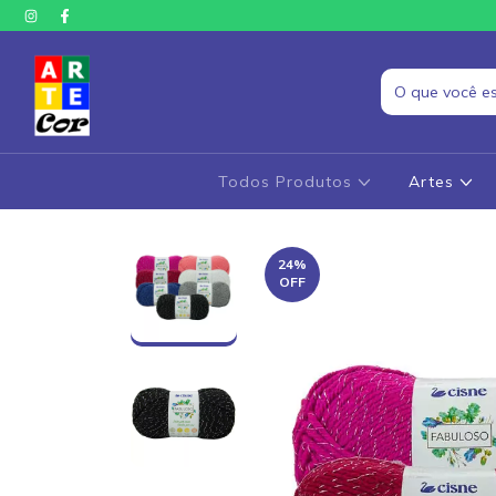
Todos Produtos
Artes
24
%
OFF