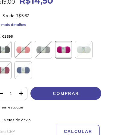
R$14,50
$19,00
3
x de
R$5,67
 mais detalhes
r:
01896
1
em estoque
ALTERAR CEP
regas para o CEP:
Meios de envio
CALCULAR