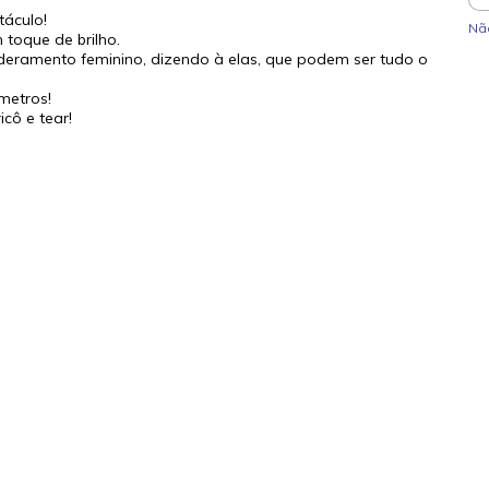
áculo!
Nã
toque de brilho.
deramento feminino, dizendo à elas, que podem ser tudo o
 metros!
icô e tear!