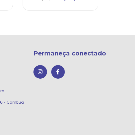
Permaneça conectado
om
66 - Cambuci