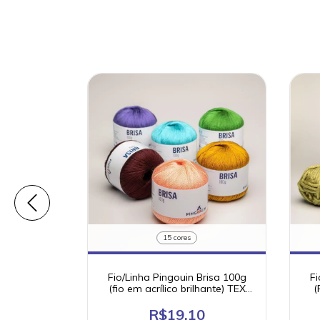
15 cores
k 100g TEX
efeito de
Fio/Linha Pingouin Brisa 100g
Fi
0
(fio em acrílico brilhante) TEX
(
200
R$19,10