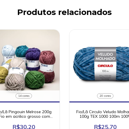
Produtos relacionados
14 cores
20 cores
o/Lã Pingouin Melrose 200g
Fio/Lã Circulo Veludo Molh
Fio em acrilico grosso com
100g TEX 1000 100m 100
maciez)
poliester
R$30,20
R$25,70