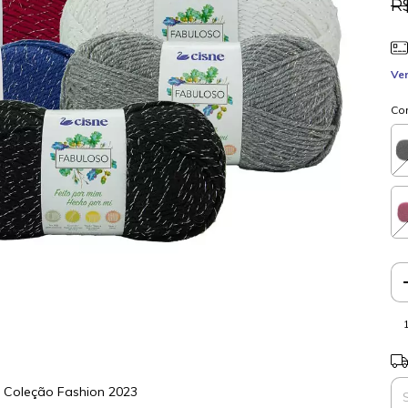
R
Ver
Co
Ent
- Coleção Fashion 2023