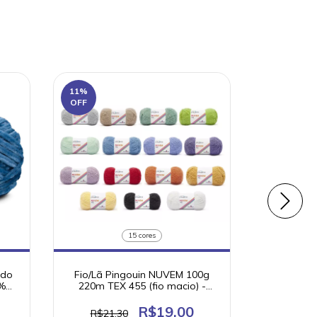
11
%
OFF
15 cores
ado
Fio/Lã Pingouin NUVEM 100g
Fio/Lã Ci
%
220m TEX 455 (fio macio) -
909 (fio 
Coleção Paralelos
R$19,00
R$21,30