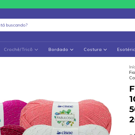
Crochê/Tricô
Bordado
Costura
Esotéri
Iní
Fi
Co
F
1
5
2