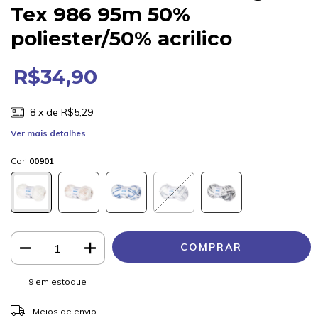
Tex 986 95m 50%
poliester/50% acrilico
R$34,90
8
x de
R$5,29
Ver mais detalhes
Cor:
00901
9
em estoque
ALTERAR CEP
Entregas para o CEP:
Meios de envio