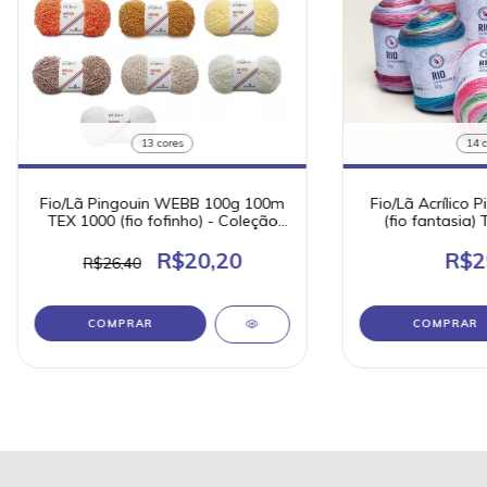
13 cores
14 c
Fio/Lã Pingouin WEBB 100g 100m
Fio/Lã Acrílico 
TEX 1000 (fio fofinho) - Coleção
(fio fantasia)
Paralelos
Coleção Vol
R$20,20
R$2
R$26,40
COMPRAR
COMPRAR