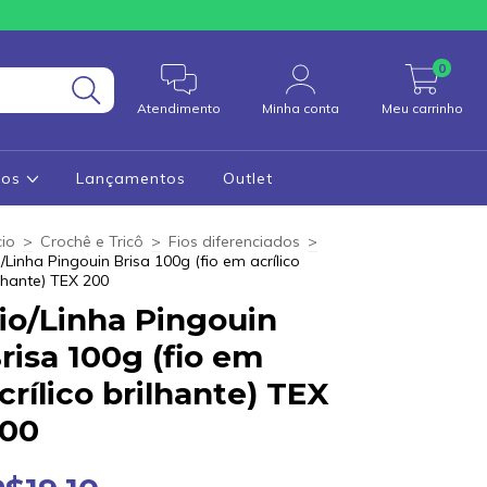
0
Atendimento
Minha conta
Meu carrinho
cos
Lançamentos
Outlet
cio
>
Crochê e Tricô
>
Fios diferenciados
>
o/Linha Pingouin Brisa 100g (fio em acrílico
ilhante) TEX 200
io/Linha Pingouin
risa 100g (fio em
crílico brilhante) TEX
00