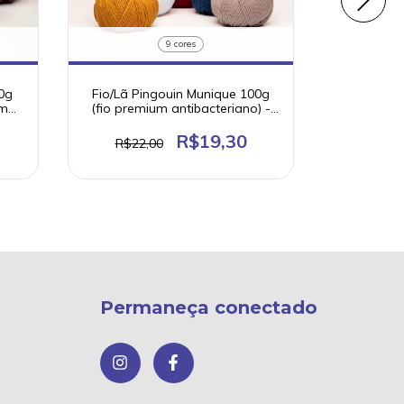
9 cores
00g
Fio/Lã Pingouin Munique 100g
Fio/Lã Acrí
om
(fio premium antibacteriano) -
(fio fant
Coleção Volta ao Mundo
Coleçã
R$19,30
R$22,00
Permaneça conectado