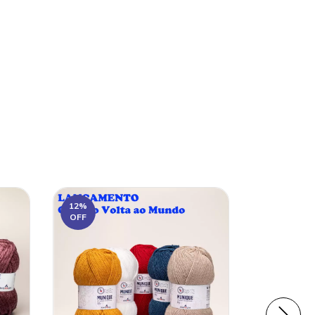
12
%
OFF