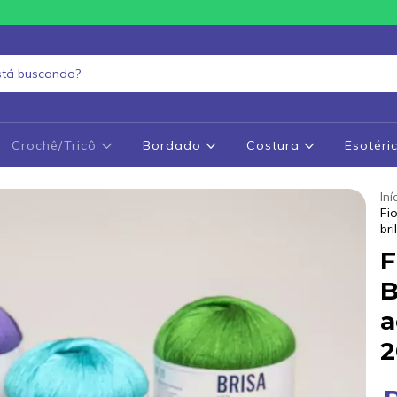
Crochê/Tricô
Bordado
Costura
Esotéri
Iní
Fi
br
F
B
a
2