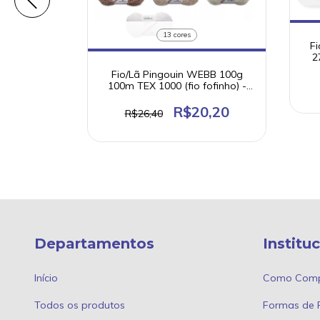
13 cores
Fi
2
co Pingouin
Fio/Lã Pingouin WEBB 100g
em acrilico
100m TEX 1000 (fio fofinho) -
00
Coleção Paralelos
0
R$20,20
R$26,40
Departamentos
Institu
Início
Como Comp
Todos os produtos
Formas de