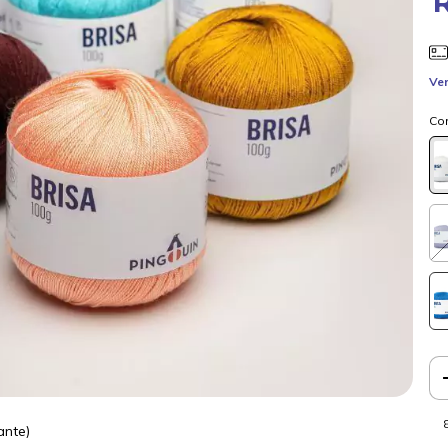
Ver
Co
ante)