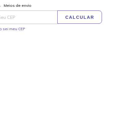
ALTERAR CEP
regas para o CEP:
Meios de envio
CALCULAR
o sei meu CEP