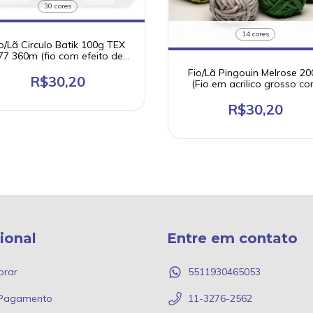
30 cores
14 cores
o/Lã Circulo Batik 100g TEX
77 360m (fio com efeito de
cores)
Fio/Lã Pingouin Melrose 2
R$30,20
(Fio em acrilico grosso c
maciez)
R$30,20
cional
Entre em contato
rar
5511930465053
 Pagamento
11-3276-2562