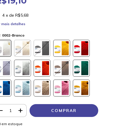
R$19,10
4
x de
R$5,68
 mais detalhes
r:
0002-Branco
8
em estoque