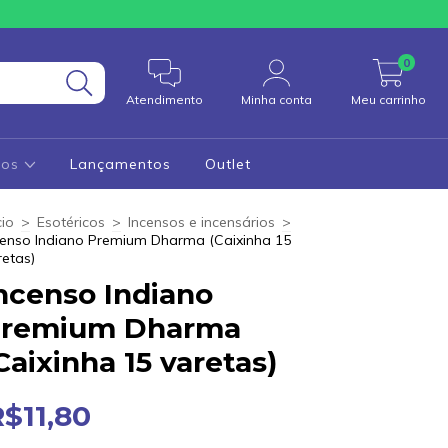
0
Atendimento
Minha conta
Meu carrinho
cos
Lançamentos
Outlet
cio
>
Esotéricos
>
Incensos e incensários
>
censo Indiano Premium Dharma (Caixinha 15
retas)
ncenso Indiano
remium Dharma
Caixinha 15 varetas)
R$11,80