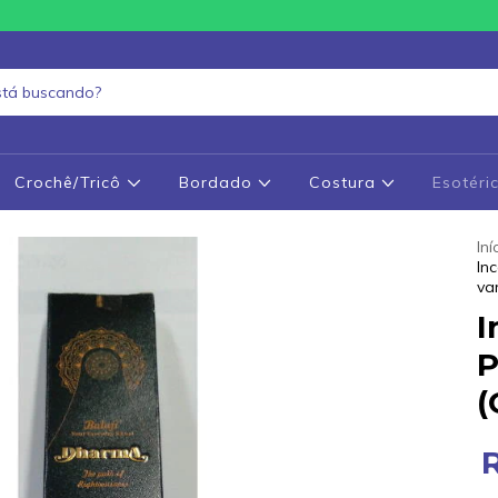
Crochê/Tricô
Bordado
Costura
Esotéri
Iní
In
va
I
P
(