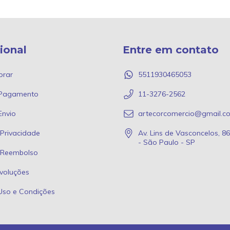
cional
Entre em contato
rar
5511930465053
 Pagamento
11-3276-2562
Envio
artecorcomercio@gmail.c
 Privacidade
Av. Lins de Vasconcelos, 8
- São Paulo - SP
e Reembolso
voluções
Uso e Condições