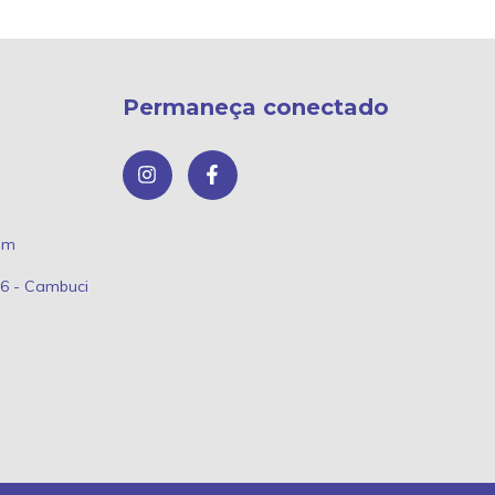
Permaneça conectado
om
66 - Cambuci