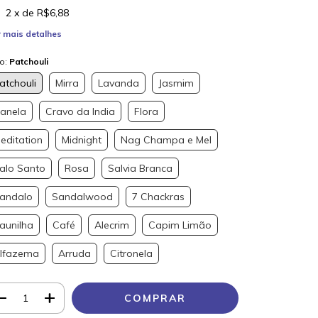
2
x de
R$6,88
 mais detalhes
po:
Patchouli
atchouli
Mirra
Lavanda
Jasmim
anela
Cravo da India
Flora
editation
Midnight
Nag Champa e Mel
alo Santo
Rosa
Salvia Branca
andalo
Sandalwood
7 Chackras
aunilha
Café
Alecrim
Capim Limão
lfazema
Arruda
Citronela