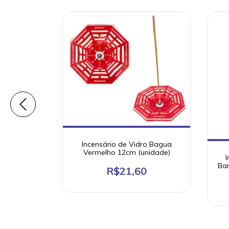
Incensário de Vidro Bagua
Vermelho 12cm (unidade)
dades de
I
o Força
Ban
R$21,60
HEM
0