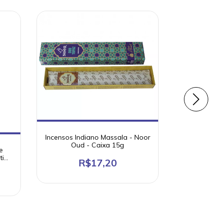
Incensos Indiano Massala - Noor
Incenso
Oud - Caixa 15g
Triba
e
ti
R$17,20