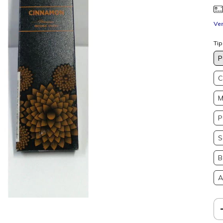
Ver
Ti
P
C
M
P
S
B
A