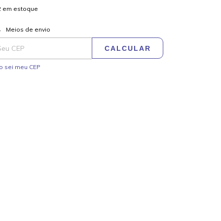
2
em estoque
ALTERAR CEP
regas para o CEP:
Meios de envio
CALCULAR
o sei meu CEP